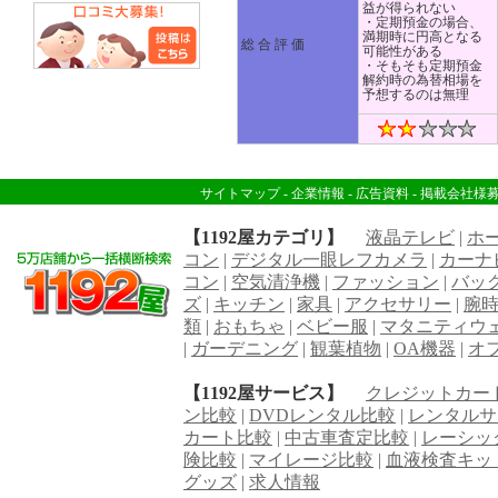
益が得られない
・定期預金の場合、
満期時に円高となる
総 合 評 価
可能性がある
・そもそも定期預金
解約時の為替相場を
予想するのは無理
サイトマップ
-
企業情報
-
広告資料
-
掲載会社様
【1192屋カテゴリ】
液晶テレビ
|
ホ
コン
|
デジタル一眼レフカメラ
|
カーナ
コン
|
空気清浄機
|
ファッション
|
バッ
ズ
|
キッチン
|
家具
|
アクセサリー
|
腕
類
|
おもちゃ
|
ベビー服
|
マタニティウ
|
ガーデニング
|
観葉植物
|
OA機器
|
オ
【1192屋サービス】
クレジットカー
ン比較
|
DVDレンタル比較
|
レンタルサ
カート比較
|
中古車査定比較
|
レーシッ
険比較
|
マイレージ比較
|
血液検査キッ
グッズ
|
求人情報