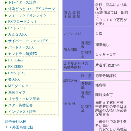
トレイダーズ証券
銀行、商品により異
なる
外為どっとコム FXステージ
預 入 金 額
(定期預金では一般的
フォーランドオンライン
保 証 金 額
に
１０～１００万円が
FXブロードネット
必要）
FXトレード
レバレッジ
１倍
みんなのFX
サイバーエージェントFX
普通預
期限無し
金
パートナーズFX
預入期限
定期預
セントラル短資FX
１ヶ月～１年
金
FX Online
１ドルあたりの
片道2円程度/td>
FX ZERO
為替手数料
CMS（FX）
利 息
源泉分離課税
楽天FX
課税区分
為替差
雑所得
M2Jダイレクト
益
為替ライフ
普通預
随時換金可
金
リテラ・クレア証券
満期まで解約不可
換 金 性
スター為替証券
定期預
中途解約の場合は違
金
約金の支払いが必要
インヴァスト証券
な場合も
証券会社比較
・低金利で為替手数
料が高い
ＦＸ外国為替比較
・円安でしか為替差