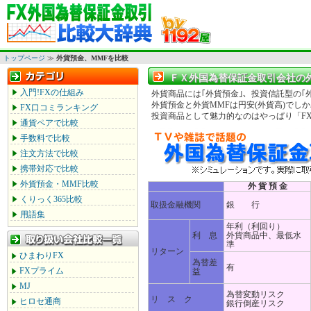
トップページ
≫
外貨預金、MMFを比較
ＦＸ外国為替保証金取引会社の
ＦＸ外国為替保証金取引会社の
入門!FXの仕組み
外貨商品には｢外貨預金｣、投資信託型の｢
外貨預金と外貨MMFは円安(外貨高)でし
FX口コミランキング
投資商品として魅力的なのはやっぱり「F
通貨ペアで比較
手数料で比較
注文方法で比較
携帯対応で比較
外貨預金・MMF比較
外 貨 預 金
くりっく365比較
取扱金融機関
銀 行
用語集
年利（利回り）
利 息
外貨商品中、最低水
準
リターン
ひまわりFX
為替差
有
FXプライム
益
MJ
為替変動リスク
リ ス ク
ヒロセ通商
銀行倒産リスク