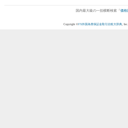
国内最大級の一括横断検索『
価格
Copyright ©
FX外国為替保証金取引比較大辞典
, In